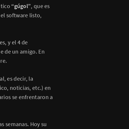
ático
“gúgol”
, que es
el software listo,
s, y el 4 de
e de un amigo. En
re.
, es decir, la
o, noticias, etc.) en
arios se enfrentaron a
as semanas. Hoy su