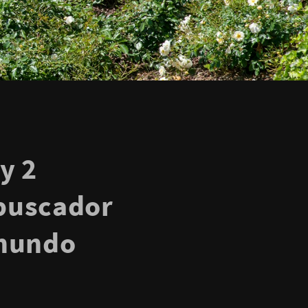
y 2
 buscador
 mundo