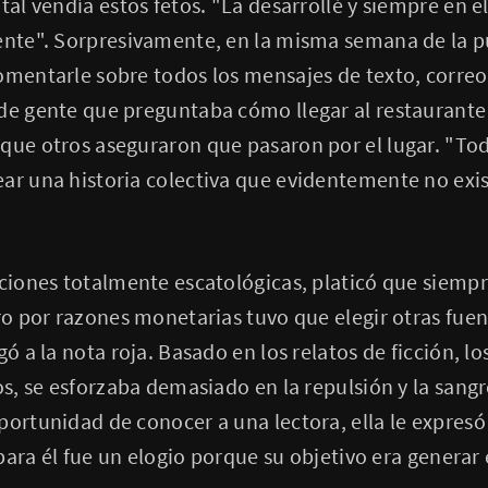
tal vendía estos fetos. "La desarrollé y siempre en 
tente". Sorpresivamente, en la misma semana de la p
omentarle sobre todos los mensajes de texto, correo
 de gente que preguntaba cómo llegar al restaurant
que otros aseguraron que pasaron por el lugar. "Tod
ar una historia colectiva que evidentemente no exis
aciones totalmente escatológicas, platicó que siempr
ero por razones monetarias tuvo que elegir otras fue
gó a la nota roja. Basado en los relatos de ficción, l
cos, se esforzaba demasiado en la repulsión y la san
portunidad de conocer a una lectora, ella le expresó
, para él fue un elogio porque su objetivo era generar