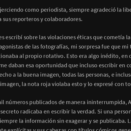
erciendo como periodista, siempre agradeció la libe
a sus reporteros y colaboradores.
s escribí sobre las violaciones éticas que cometía la
tagonistas de las fotografías, mi sorpresa fue que mi
ionaba al propio rotativo. Esto era algo inédito, en
a me daban esa oportunidad que incluso escribir en co
recho a la buena imagen, todas las personas, e inclu
magen, la nota roja violaba esto y lo expresé con tot
il números publicados de manera ininterrumpida, 
ecreto radicaba en escribir la verdad. Si una perso
siempre la información sin exagerar y se publicaba. 
te explícitas y sus cabezas con títulos cómicos gen