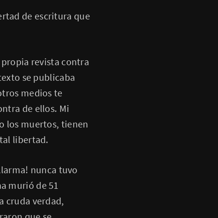
rtad de escritura que
 propia revista contra
 texto se publicaba
 otros medios te
ntra de ellos. Mi
so los muertos, tienen
al libertad.
Alarma! nunca tuvo
na murió de 51
La cruda verdad,
eraron que se