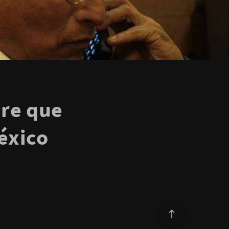
ore que
éxico