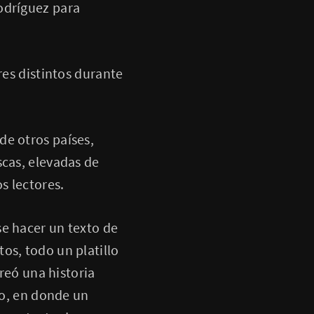
odríguez para
res distintos durante
de otros países,
scas, elevadas de
s lectores.
se hacer un texto de
os, todo un platillo
creó una historia
co, en donde un