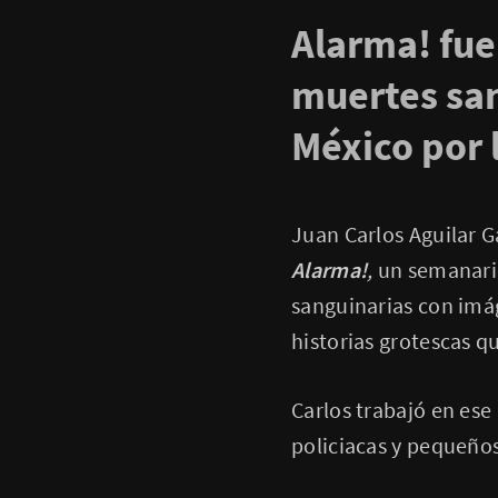
Alarma! fue
muertes san
México por l
Juan Carlos Aguilar G
Alarma!
,
un semanario
sanguinarias con imá
historias grotescas q
Carlos trabajó en ese
policiacas y pequeños