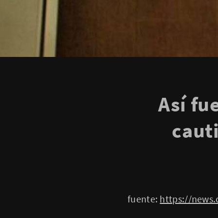
Así fu
caut
fuente:
https://news.