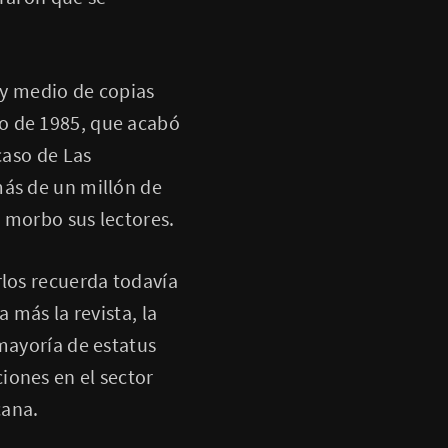
s y medio de copias
o de 1985, que acabó
caso de Las
más de un millón de
l morbo sus lectores.
rlos recuerda todavía
 más la revista, la
mayoría de estatus
iones en el sector
cana.