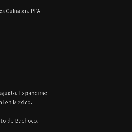
es Culiacán. PPA
najuato. Expandirse
al en México.
nto de Bachoco.