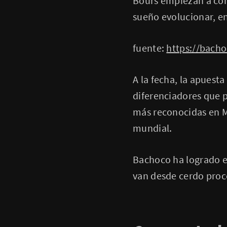
Bours empiezan a come
sueño evolucionar, en
fuente:
https://bach
A la fecha, la apuesta
diferenciadores que 
más reconocidas en Mé
mundial.
Bachoco ha logrado e
van desde cerdo proc