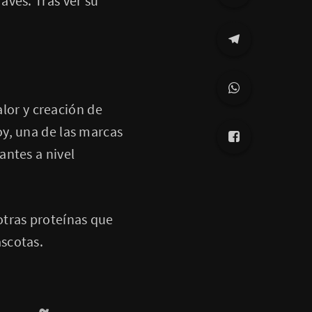
aves. Tras ver su
alor y creación de
y, una de las marcas
antes a nivel
otras proteínas que
scotas.