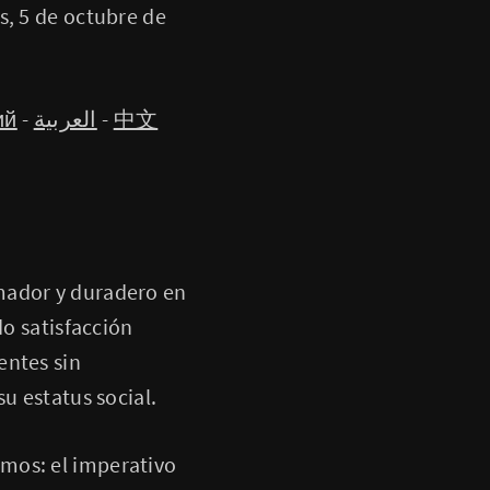
s, 5 de octubre de
ий
-
العربية
-
中文
mador y duradero en
do satisfacción
entes sin
u estatus social.
mos: el imperativo