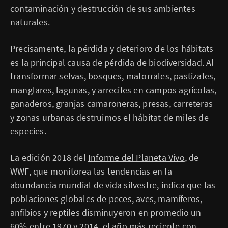
contaminación y destrucción de sus ambientes
naturales.
Precisamente, la pérdida y deterioro de los hábitats
es la principal causa de pérdida de biodiversidad. Al
transformar selvas, bosques, matorrales, pastizales,
manglares, lagunas, y arrecifes en campos agrícolas,
ganaderos, granjas camaroneras, presas, carreteras
y zonas urbanas destruimos el hábitat de miles de
especies.
La edición 2018 del
Informe del Planeta Vivo
, de
WWF, que monitorea las tendencias en la
abundancia mundial de vida silvestre, indica que las
poblaciones globales de peces, aves, mamíferos,
anfibios y reptiles disminuyeron en promedio un
60% entre 1970 y 2014, el año más reciente con