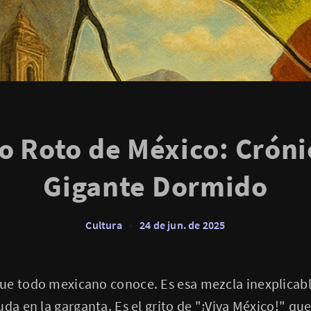
jo Roto de México: Cróni
Gigante Dormido
Cultura
•
24 de jun. de 2025
ue todo mexicano conoce. Es esa mezcla inexplicabl
uda en la garganta. Es el grito de "¡Viva México!" qu