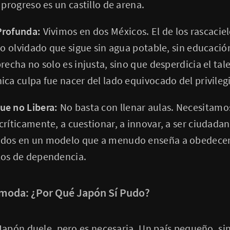
 progreso es un castillo de arena.
Profunda:
Vivimos en dos Méxicos. El de los rascacie
co olvidado que sigue sin agua potable, sin educación
recha no solo es injusta, sino que desperdicia el ta
ica culpa fue nacer del lado equivocado del privileg
ue no Libera:
No basta con llenar aulas. Necesitam
críticamente, a cuestionar, a innovar, a ser ciudada
dos en un modelo que a menudo enseña a obedecer e
los de dependencia.
omoda: ¿Por Qué Japón Sí Pudo?
pón duele, pero es necesaria. Un país pequeño, sin