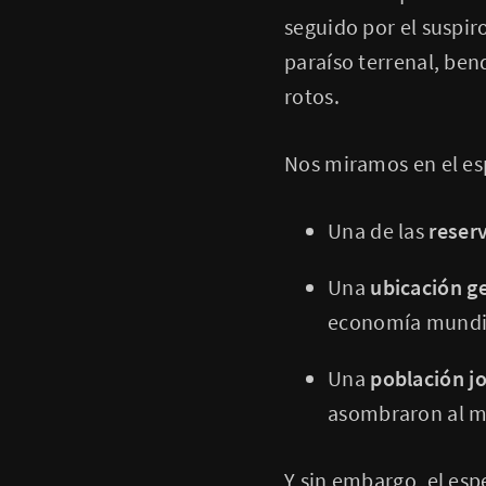
seguido por el suspiro 
paraíso terrenal, be
rotos.
Nos miramos en el esp
Una de las
reser
Una
ubicación ge
economía mundi
Una
población jo
asombraron al 
Y sin embargo, el espe