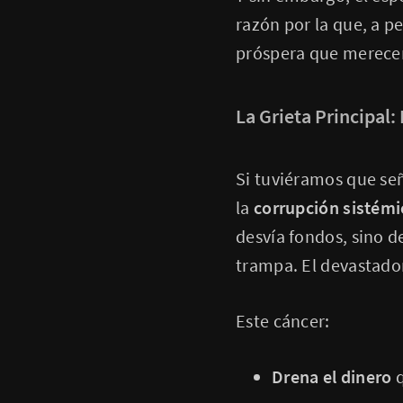
razón por la que, a 
próspera que merece
La Grieta Principal:
Si tuviéramos que señ
la
corrupción sistémi
desvía fondos, sino d
trampa. El devastado
Este cáncer:
Drena el dinero
q