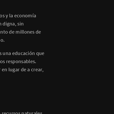
los y la economía
 digna, sin
lento de millones de
io.
os una educación que
nos responsables.
n lugar de a crear,
 recursos naturales,