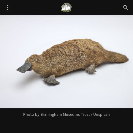
Photo by 
Birmingham Museums Trust
 / 
Unsplash