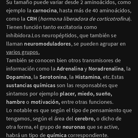
Su tamaño puede variar desde 2 aminoácidos, como
ejemplo la
carnocina
, hasta más de 40 aminoácidos,
como la
CRH
(
hormona liberadora de corticotrofina
).
Tienen función tanto excitatoria como
inhibidora.Los neuropéptidos, que también se
llaman
neuromoduladores
, se pueden agrupar en
varios grupos.
También se conocen bien otros transmisores de
información como la
Adrenalina
y
Noradrenalina
, la
Dopamina
, la
Serotonina
, la
Histamina
, etc.Estas
sustancias químicas
son las responsables que
sintamos por ejemplo
placer, miedo, sueño,
hambre
o
motivación,
entre otras funciones.
Lo notable es que según el tipo de pensamiento que
tengamos, según el área del
cerebro,
o dicho de
otra forma, el grupo de
neuronas
que se active,
habrá un tipo de
química
correspondiente.