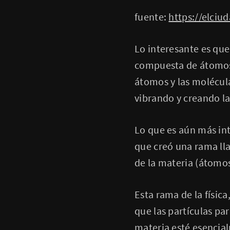
fuente:
https://elciu
Lo interesante es que
compuesta de átomos 
átomos y las molécul
vibrando y creando la
Lo que es aún más int
que creó una rama lla
de la materia (átomos
Esta rama de la físi
que las partículas pa
materia esté esencial