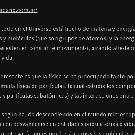
dadano.com.ar/
 todo en el Universo está hecho de materia y energía
y moléculas (que son grupos de átomos) y la energí
as estén en constante movimiento, girando alrededo
 vida.
eresante es que la física se ha preocupado tanto por
mada física de partículas, la cual estudia los comp
 y partículas subatómicas) y las interacciones entre 
ca, según ha ido descendiendo en el mundo microscóp
recen desvanecerse en entidades ondulatorias o vibr
mente vacía, no es que los átomos y las moléculas no