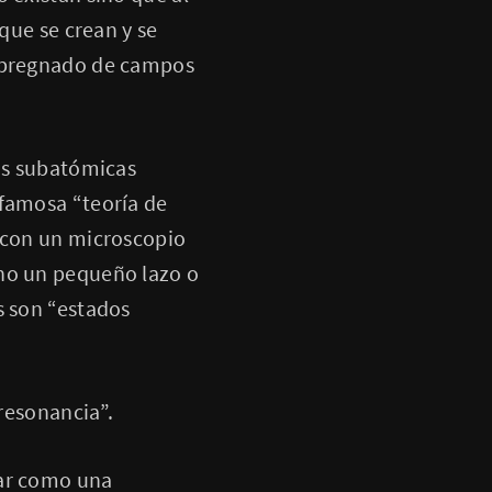
que se crean y se
impregnado de campos
las subatómicas
 famosa “teoría de
a con un microscopio
ino un pequeño lazo o
s son “estados
“resonancia”.
rar como una