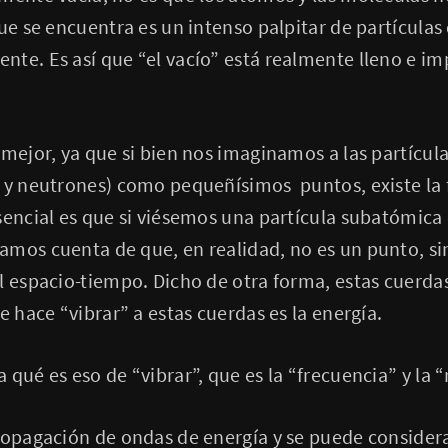
ue se encuentra es un intenso palpitar de partículas 
nte. Es así que “el vacío” está realmente lleno e 
 mejor, ya que si bien nos imaginamos a las partícu
s y neutrones) como pequeñísimos puntos, existe la
sencial es que si viésemos una partícula subatómic
amos cuenta de que, en realidad, no es un punto, s
l espacio-tiempo. Dicho de otra forma, estas cuerda
e hace “vibrar” a estas cuerdas es la energía.
 qué es eso de “vibrar”, que es la “frecuencia” y la 
propagación de ondas de energía y se puede conside