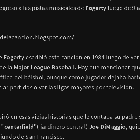
egreso a las pistas musicales de
Fogerty
luego de 9 a
sdelacancion.blogspot.com/
e
Fogerty
escribió esta canción en 1984 luego de ver 
de la
Major League Baseball
. Hay que mencionar que
ático del béisbol, aunque como jugador dejaba hart
ar partidos o ver las ligas mayores por televisión.
piró en esas viejas historias que le contaba su padre
o
"centerfield"
( jardinero central)
Joe DiMaggio
, qui
riundo de San Francisco.