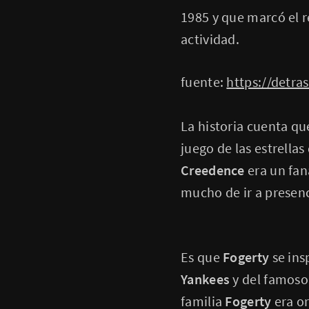
1985 y que marcó el r
actividad.
fuente:
https://detra
La historia cuenta qu
juego de las estrellas 
Creedence
era un fan
mucho de ir a presenci
Es que
Fogerty
se ins
Yankees
y del famos
familia
Fogerty
era o