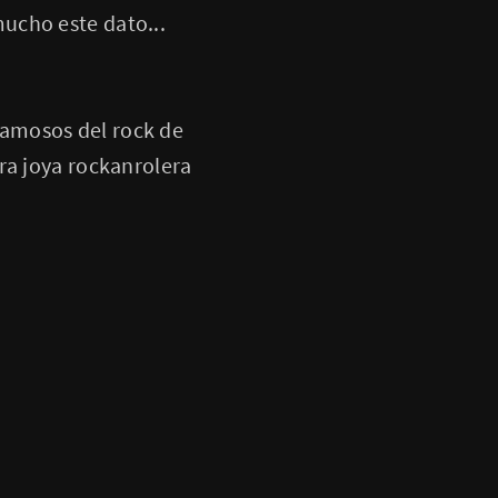
mucho este dato...
amosos del rock de
ra joya rockanrolera