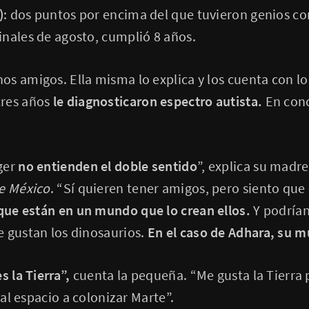
)
: dos puntos por encima del que tuvieron genios co
inales de agosto, cumplió 8 años.
s amigos. Ella misma lo explica y los cuenta con l
res años
le diagnosticaron espectro autista.
En conc
ger
no entienden el doble sentido
”, explica su madre
e México
. “Sí quieren tener amigos, pero siento qu
que están en un mundo que lo crean ellos.
Y podrían
e gustan los dinosaurios.
En el caso de Adhara, su m
s la Tierra”,
cuenta la pequeña. “Me gusta la Tierr
r al espacio a colonizar Marte”.