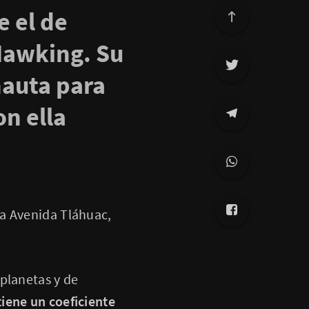
e el de
Hawking. Su
nauta para
on ella
la Avenida Tláhuac,
planetas y de
iene un coeficiente