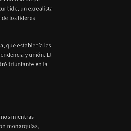
turbide, un exrealista
de los líderes
la
, que establecía las
pendencia y unión. El
tró triunfante en la
ernos mientras
ron monarquías,