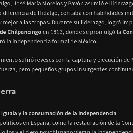
dalgo, José María Morelos y Pavón asumió el lideraz
a diferencia de Hidalgo, contaba con habilidades mil
 mejor a las tropas. Durante su liderazgo, logró imp
de Chilpancingo
en 1813, donde se promulgó la
Con
aró la independencia formal de México.
iento sufrió reveses con la captura y ejecución de 
fuerza, pero pequeños grupos insurgentes continuaro
uerra
e Iguala y la consumación de la independencia
políticos en España, como la restauración de la Cons
iollos y el clero novohispano vieran la independenc