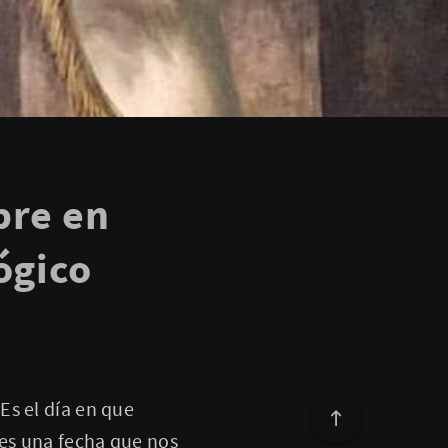
bre en
ógico
Es el día en que
 es una fecha que nos