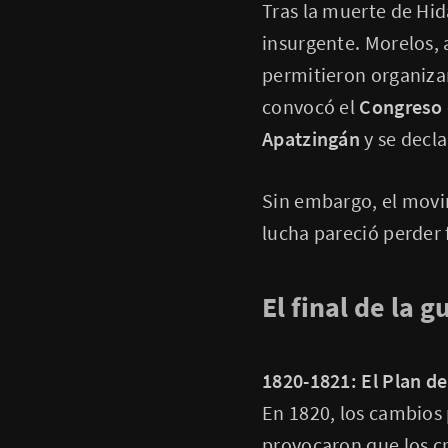
Tras la muerte de Hi
insurgente. Morelos, 
permitieron organizar
convocó el
Congreso 
Apatzingán
y se decl
Sin embargo, el movim
lucha pareció perder 
El final de la g
1820-1821: El Plan d
En 1820, los cambios 
provocaron que los cr