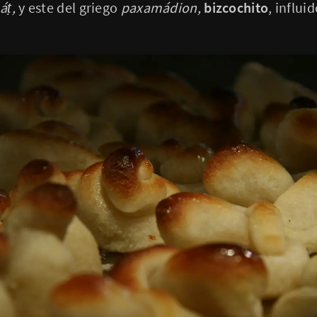
áṭ,
y este del griego
paxamádion,
bizcochito
, influi