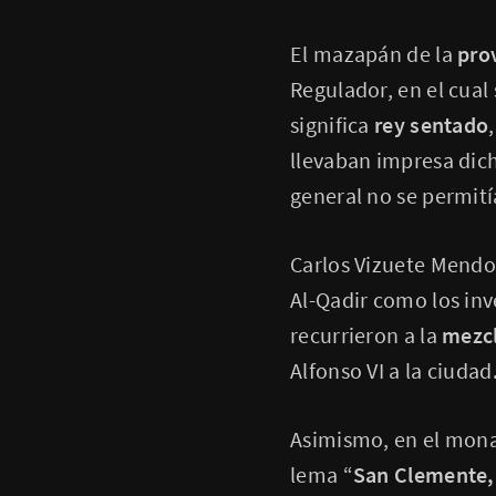
El mazapán de la
pro
Regulador, en el cual
significa
rey sentado
llevaban impresa dich
general no se permit
Carlos Vizuete Mendoz
Al-Qadir como los inv
recurrieron a la
mezcl
Alfonso VI a la ciudad
Asimismo, en el mona
lema “
San Clemente,