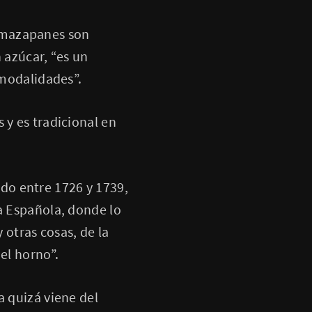
 mazapanes son
 azúcar, “es un
modalidades”.
 y es tradicional en
ado entre 1726 y 1739,
ia Española, donde lo
 otras cosas, de la
el horno”.
a quizá viene del