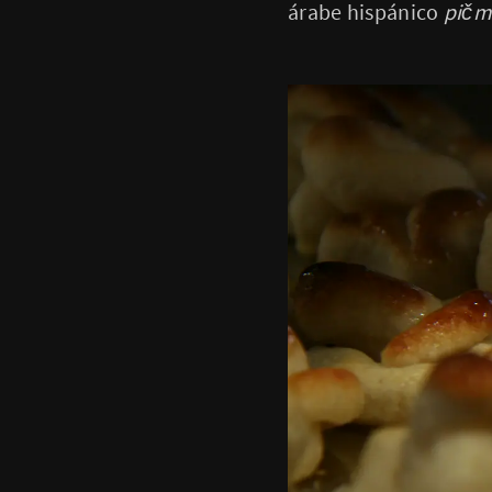
árabe hispánico
pičm