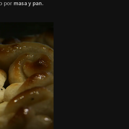
do por
masa y pan
.