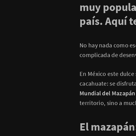
muy popular
país. Aquí t
No hay nada como ese
complicada de desenv
En México este dulce 
cacahuate: se disfruta
Mundial del Mazapán
territorio, sino a mu
El mazapán: