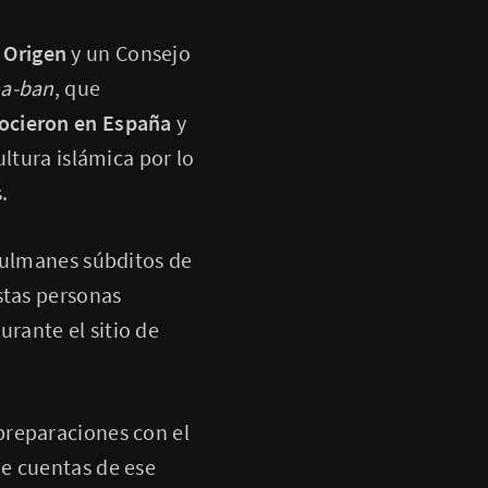
 Origen
y un Consejo
a-ban
, que
ocieron en España
y
ltura islámica por lo
.
usulmanes súbditos de
stas personas
rante el sitio de
preparaciones con el
 de cuentas de ese