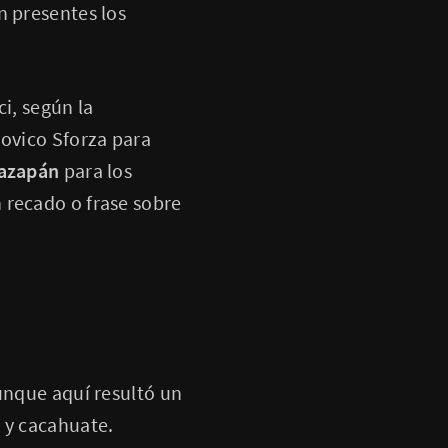
n presentes los
i, según la
dovico Sforza para
mazapán
para los
 recado o frase sobre
unque aquí resultó un
 y cacahuate.