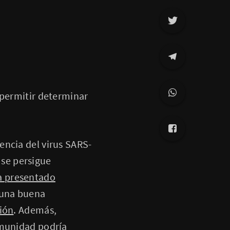
 permitir determinar
sencia del virus SARS-
s se persigue
a presentado
s una buena
ión
. Además,
nmunidad podría