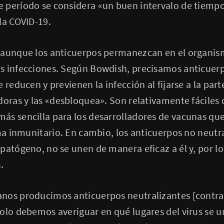
 período se considera «un buen intervalo de tiemp
la COVID-19.
 aunque los anticuerpos permanezcan en el organis
s infecciones. Según Bowdish, precisamos anticuerp
 reducen y previenen la infección al fijarse a la part
doras y las «desbloquea». Son relativamente fáciles 
s sencilla para los desarrolladores de vacunas que l
ema inmunitario. En cambio, los anticuerpos no neut
patógeno, no se unen de manera eficaz a él y, por l
.
nos producimos anticuerpos neutralizantes [contra
olo debemos averiguar en qué lugares del virus se un