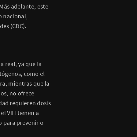
 Más adelante, este
o nacional,
des (CDC).
a real, ya que la
atógenos, como el
era, mientras que la
nos, no ofrece
dad requieren dosis
 el VIH tienen a
 para prevenir o