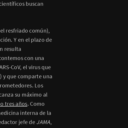
 científicos buscan
el resfriado común),
ión. Y en el plazo de
n resulta
 contemos con una
ARS-CoV, el virus que
és) y que comparte una
prometedores. Los
lcanza su máximo al
 o tres años
. Como
edicina interna de la
edactor jefe de
JAMA
,