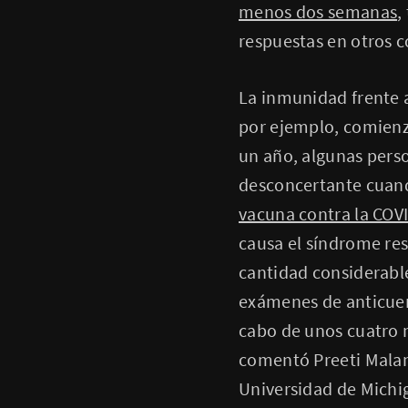
menos dos semanas
,
respuestas en otros c
La inmunidad frente a
por ejemplo, comienza
un año, algunas pers
desconcertante cuand
vacuna contra la COV
causa el síndrome res
cantidad considerabl
exámenes de anticuer
cabo de unos cuatro 
comentó Preeti Malani
Universidad de Michig