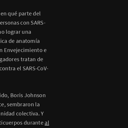
 en qué parte del
 personas con SARS-
o lograr una
tica de anatomía
en Envejecimiento e
gadores tratan de
contra el SARS-CoV-
nido, Boris Johnson
nce, sembraron la
nidad colectiva. Y
nticuerpos durante
al