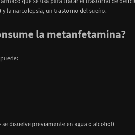
fármaco que se usa para tratar el trastorno de défici
 y la narcolepsia, un trastorno del sueño.
onsume la metanfetamina?
 puede:
vo se disuelve previamente en agua o alcohol)