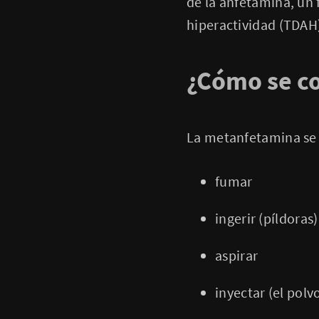
de la anfetamina, un 
hiperactividad (TDAH)
¿Cómo se c
La metanfetamina se
fumar
ingerir (píldoras)
aspirar
inyectar (el pol