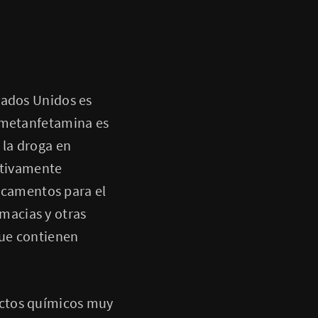
tados Unidos es
a metanfetamina es
 la droga en
ativamente
camentos para el
rmacias y otras
que contienen
uctos químicos muy