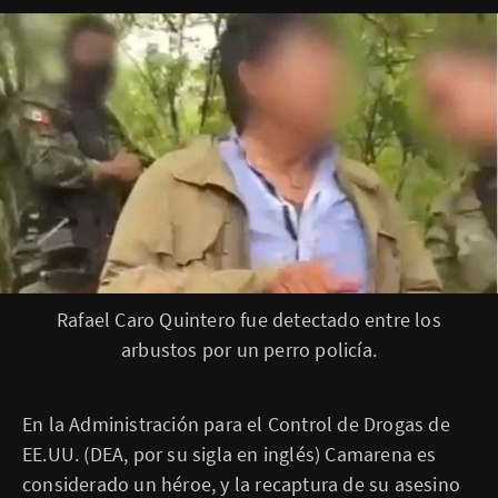
P
Rafael Caro Quintero fue detectado entre los
i
arbustos por un perro policía.
e
d
e
f
o
En la Administración para el Control de Drogas de
t
o
EE.UU. (DEA, por su sigla en inglés) Camarena es
,
considerado un héroe, y la recaptura de su asesino