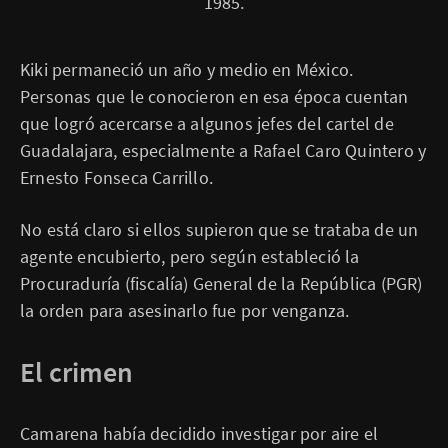
1985.
d
e
f
o
Kiki permaneció un año y medio en México.
t
o
Personas que le conocieron en esa época cuentan
,
que logró acercarse a algunos jefes del cartel de
Guadalajara, especialmente a Rafael Caro Quintero y
Ernesto Fonseca Carrillo.
No está claro si ellos supieron que se trataba de un
agente encubierto, pero según estableció la
Procuraduría (fiscalía) General de la República (PGR)
la orden para asesinarlo fue por venganza.
El crimen
Camarena había decidido investigar por aire el