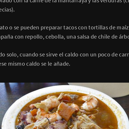
ado con la carne de la mantarraya y las verduras (c
ecias).
lato o se pueden preparar tacos con tortillas de maíz
aña con repollo, cebolla, una salsa de chile de árbo
do solo, cuando se sirve el caldo con un poco de carn
ares a ese mismo caldo se le añade.