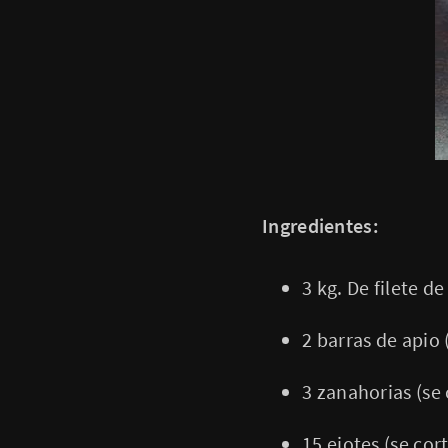
Ingredientes:
3 kg. De filete d
2 barras de apio 
3 zanahorias (se
15 ejotes (se cor