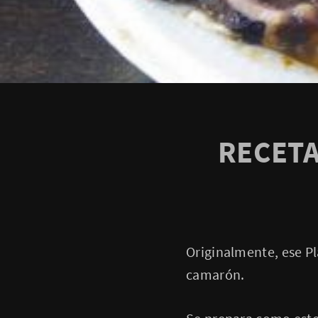
RECET
Originalmente, ese P
camarón.