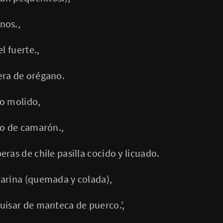
nos.,
l fuerte.,
era de orégano.
o molido,
do de camarón.,
ras de chile pasilla cocido y licuado.
arina (quemada y colada),
uisar de manteca de puerco.’,