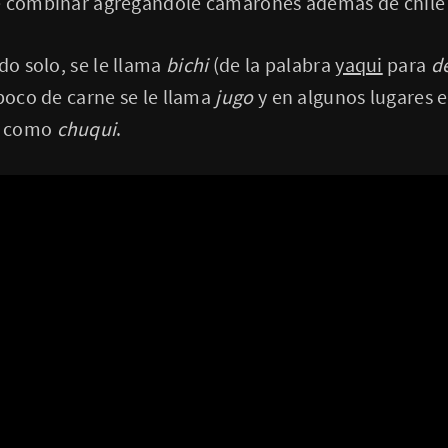
e combinar agregándole camarones además de chile 
do solo, se le llama
bichi
(de la palabra
yaqui
para
d
 poco de carne se le llama
jugo
y en algunos lugares 
o como
chuqui
.