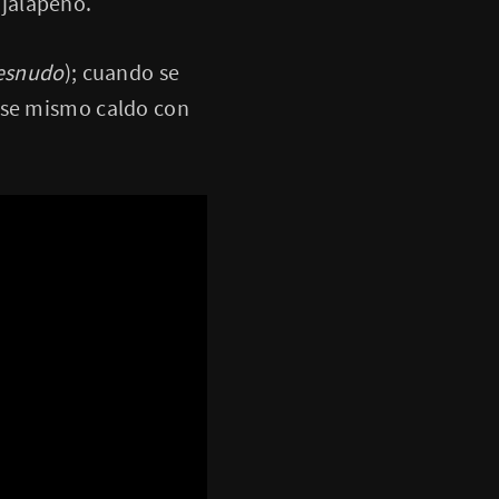
jalapeño.
esnudo
); cuando se
ese mismo caldo con