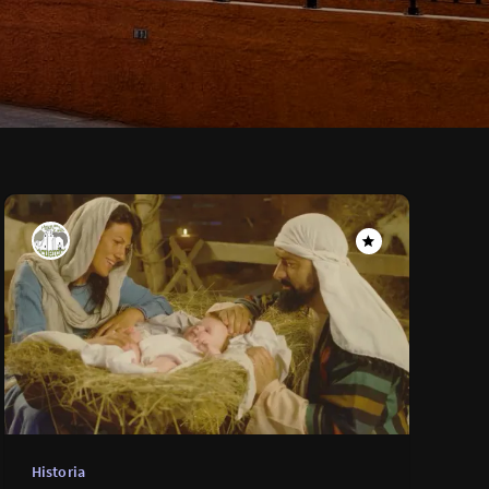
Historia
María: La joven que cambió 
historia
Historia