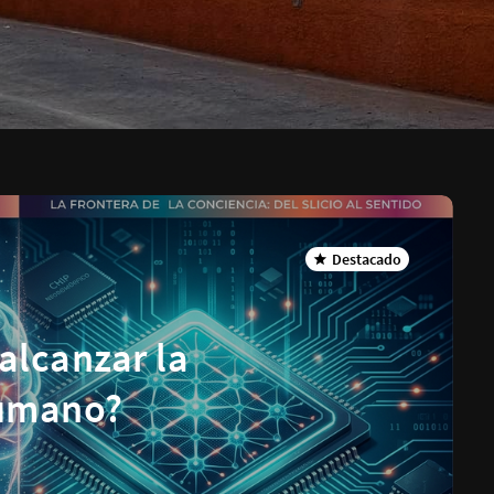
Destacado
alcanzar la
humano?