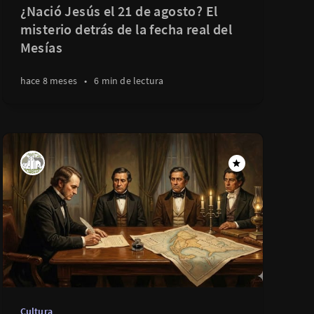
¿Nació Jesús el 21 de agosto? El
misterio detrás de la fecha real del
Mesías
hace 12 días
•
5 min de lectura
hace 8 meses
•
6 min de lectura
Cultura